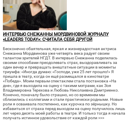
ИНТЕРВЬЮ СНЕЖАННЫ МОРДВИНОВОЙ ЖУРНАЛУ
«LEADERS TODAY»: СЧИТАЛА СЕБЯ ДРУГОЙ
Бесконечно обаятельная, яркая и жизнерадостная актриса
Снежанна Мордвинова уже четверть века радует своим
талантом зрителей НГДТ. В интервью Снежанна поделилась
своими способами преодолевать страх, выздоравливать за
один вечер и превращать внештатные ситуации в моменты
триумфа: «Иногда думаю: «Господи, уже 25 лет прошло!» Я
пришла в театр, когда он ещё размещался в кинотеатре
«Победа». Моим первым спектаклем стала постановка «На
дне», где я выходила на сцену с такими мэтрами, как Зоя
Владимировна Терехова и Любовь Николаевна Дмитриенко.
Конечно, поначалу было страшно, но со временем мы
сблизились с коллегами и стали практически родными. Новые
роли я осваивала постепенно, как курочка по зёрнышку. Но
избавиться от страха перед выходом на сцену получилось лишь
лет через десять моей работы в театре. И только тогда я начала
получать истинное удовольствие от каждой роли >>>