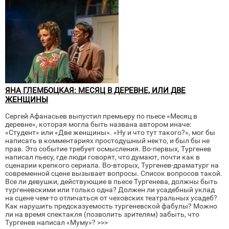
ЯНА ГЛЕМБОЦКАЯ: МЕСЯЦ В ДЕРЕВНЕ, ИЛИ ДВЕ
ЖЕНЩИНЫ
Сергей Афанасьев выпустил премьеру по пьесе «Месяц в
деревне», которая могла быть названа автором иначе:
«Студент» или «Две женщины». «Ну и что тут такого?», мог бы
написать в комментариях простодушный некто, и был бы не
прав. Это событие требует осмысления. Во-первых, Тургенев
написал пьесу, где люди говорят, что думают, почти как в
сценарии крепкого сериала. Во-вторых, Тургенев-драматург на
современной сцене вызывает вопросы. Список вопросов такой.
Все ли девушки, действующие в пьесе Тургенева, должны быть
тургеневскими или только одна? Должен ли усадебный уклад
на сцене чем-то отличаться от чеховских театральных усадеб?
Как нарушить предсказуемость тургеневской фабулы? Можно
ли на время спектакля (позволить зрителям) забыть, что
Тургенев написал «Муму»? >>>