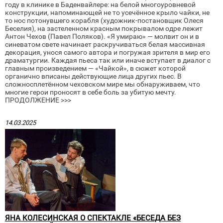
году в клинике в Баденвайлере: на белой многоуровневой
конструкции, напоминающей не то усечённое крыло чайки, не
то нос потонувшего корабля (художник-постановщик Олеся
Беселия), на застеленном красным покрывалом одре лежит
Антон Чехов (Павел Поляков). «Я умираю» — молвит он и в
синеватом свете начинает раскручиваться белая массивная
декорация, унося самого автора и погружая зрителя в мир его
драматургии. Каждая пьеса так или иначе вступает в диалог с
главным произведением — «Чайкой», в сюжет которой
органично вписаны действующие лица других пьес. В
сложносплетённом чеховском мире мы обнаруживаем, что
многие герои проносят в себе боль за убитую мечту.
ПРОДОЛЖЕНИЕ >>>
14.03.2025
ЯНА КОЛЕСИНСКАЯ О СПЕКТАКЛЕ «БЕСЕДА БЕЗ