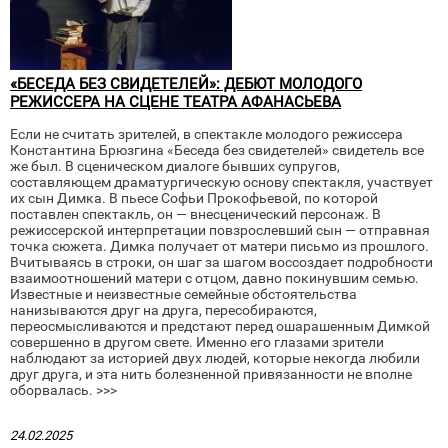
«БЕСЕДА БЕЗ СВИДЕТЕЛЕЙ»: ДЕБЮТ МОЛОДОГО
РЕЖИССЕРА НА СЦЕНЕ ТЕАТРА АФАНАСЬЕВА
Если не считать зрителей, в спектакле молодого режиссера
Константина Брюзгина «Беседа без свидетелей» свидетель все
же был. В сценическом диалоге бывших супругов,
составляющем драматургическую основу спектакля, участвует
их сын Димка. В пьесе Софьи Прокофьевой, по которой
поставлен спектакль, он — внесценический персонаж. В
режиссерской интерпретации повзрослевший сын — отправная
точка сюжета. Димка получает от матери письмо из прошлого.
Вчитываясь в строки, он шаг за шагом воссоздает подробности
взаимоотношений матери с отцом, давно покинувшим семью.
Известные и неизвестные семейные обстоятельства
нанизываются друг на друга, пересобираются,
переосмысливаются и предстают перед ошарашенным Димкой
совершенно в другом свете. Именно его глазами зрители
наблюдают за историей двух людей, которые некогда любили
друг друга, и эта нить болезненной привязанности не вполне
оборвалась. >>>
24.02.2025