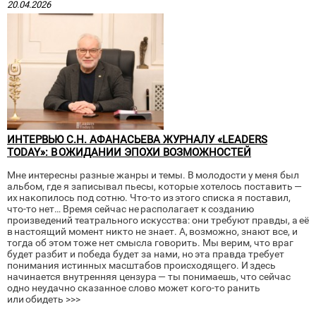
20.04.2026
ИНТЕРВЬЮ С.Н. АФАНАСЬЕВА ЖУРНАЛУ «LEADERS
TODAY»: В ОЖИДАНИИ ЭПОХИ ВОЗМОЖНОСТЕЙ
Мне интересны разные жанры и темы. В молодости у меня был
альбом, где я записывал пьесы, которые хотелось поставить —
их накопилось под сотню. Что-то из этого списка я поставил,
что-то нет… Время сейчас не располагает к созданию
произведений театрального искусства: они требуют правды, а её
в настоящий момент никто не знает. А, возможно, знают все, и
тогда об этом тоже нет смысла говорить. Мы верим, что враг
будет разбит и победа будет за нами, но эта правда требует
понимания истинных масштабов происходящего. И здесь
начинается внутренняя цензура — ты понимаешь, что сейчас
одно неудачно сказанное слово может кого-то ранить
или обидеть >>>