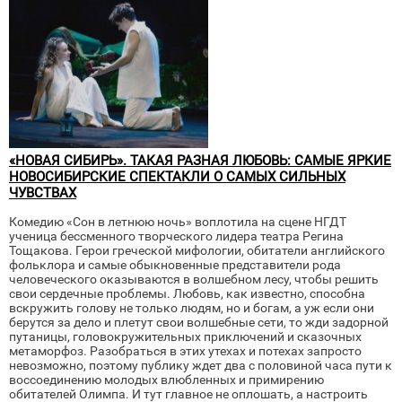
«НОВАЯ СИБИРЬ». ТАКАЯ РАЗНАЯ ЛЮБОВЬ: САМЫЕ ЯРКИЕ
НОВОСИБИРСКИЕ СПЕКТАКЛИ О САМЫХ СИЛЬНЫХ
ЧУВСТВАХ
Комедию «Сон в летнюю ночь» воплотила на сцене НГДТ
ученица бессменного творческого лидера театра Регина
Тощакова. Герои греческой мифологии, обитатели английского
фольклора и самые обыкновенные представители рода
человеческого оказываются в волшебном лесу, чтобы решить
свои сердечные проблемы. Любовь, как известно, способна
вскружить голову не только людям, но и богам, а уж если они
берутся за дело и плетут свои волшебные сети, то жди задорной
путаницы, головокружительных приключений и сказочных
метаморфоз. Разобраться в этих утехах и потехах запросто
невозможно, поэтому публику ждет два с половиной часа пути к
воссоединению молодых влюбленных и примирению
обитателей Олимпа. И тут главное не оплошать, а настроить