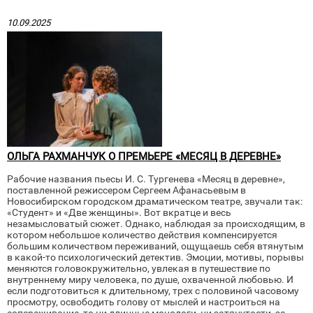
10.09.2025
ОЛЬГА РАХМАНЧУК О ПРЕМЬЕРЕ «МЕСЯЦ В ДЕРЕВНЕ»
Рабочие названия пьесы И. С. Тургенева «Месяц в деревне»,
поставленной режиссером Сергеем Афанасьевым в
Новосибирском городском драматическом театре, звучали так:
«Студент» и «Две женщины». Вот вкратце и весь
незамысловатый сюжет. Однако, наблюдая за происходящим, в
котором небольшое количество действия компенсируется
большим количеством переживаний, ощущаешь себя втянутым
в какой-то психологический детектив. Эмоции, мотивы, порывы
меняются головокружительно, увлекая в путешествие по
внутреннему миру человека, по душе, охваченной любовью. И
если подготовиться к длительному, трех с половиной часовому
просмотру, освободить голову от мыслей и настроиться на
сопереживание, то ни длинные монологи, ни затянутости, за