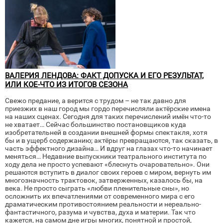
ВАЛЕРИЯ ЛЕНДОВА: ФАКТ ДОПУСКА И ЕГО РЕЗУЛЬТАТ,
ИЛИ КОЕ-ЧТО ИЗ ИТОГОВ СЕЗОНА
Свежо предание, а верится с трудом – не так давно для
приезжих в наш город мы гордо перечисляли актёрские имена
на наших сценах. Сегодня для таких перечислений имён что-то
не хватает… Сейчас большинство постановщиков куда
изобретательней в создании внешней формы спектакля, хотя
бы и в ущерб содержанию; актёры превращаются, так сказать, в
часть эффектного дизайна… И вдруг на глазах что-то начинает
меняться… Недавние выпускники театрального института по
ходу дела не просто успевают «блеснуть очаровательно». Они
решаются вступить в диалог своих героев с миром, вернуть им
многозначность трактовок, затверженных, казалось бы, на
века. Не просто сыграть «любви пленительные сны», но
осложнить их впечатлениями от современного мира с его
драматическим противостоянием реальности и нереально-
фантастичного, разума и чувства, духа и материи. Так что
кажется, на самом дне игры многих, понятной и простой,