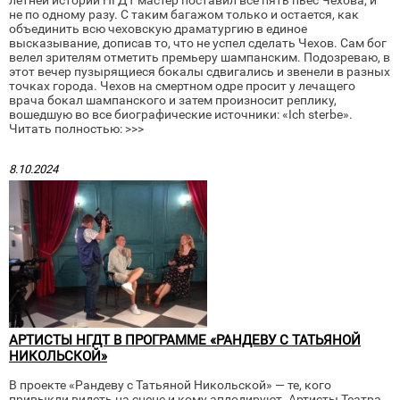
летней истории НГДТ мастер поставил все пять пьес Чехова, и
не по одному разу. С таким багажом только и остается, как
объединить всю чеховскую драматургию в единое
высказывание, дописав то, что не успел сделать Чехов. Сам бог
велел зрителям отметить премьеру шампанским. Подозреваю, в
этот вечер пузырящиеся бокалы сдвигались и звенели в разных
точках города. Чехов на смертном одре просит у лечащего
врача бокал шампанского и затем произносит реплику,
вошедшую во все биографические источники: «Ich sterbe».
Читать полностью: >>>
8.10.2024
АРТИСТЫ НГДТ В ПРОГРАММЕ «РАНДЕВУ С ТАТЬЯНОЙ
НИКОЛЬСКОЙ»
В проекте «Рандеву с Татьяной Никольской» — те, кого
привыкли видеть на сцене и кому аплодируют. Артисты Театра