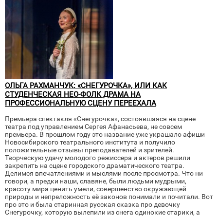
ОЛЬГА РАХМАНЧУК: «СНЕГУРОЧКА», ИЛИ КАК
СТУДЕНЧЕСКАЯ НЕО-ФОЛК ДРАМА НА
ПРОФЕССИОНАЛЬНУЮ СЦЕНУ ПЕРЕЕХАЛА
Премьера спектакля «Снегурочка», состоявшаяся на сцене
театра под управлением Сергея Афанасьева, не совсем
премьера. В прошлом году это название уже украшало афиши
Новосибирского театрального института и получило
положительные отзывы преподавателей и зрителей.
Творческую удачу молодого режиссера и актеров решили
закрепить на сцене городского драматического театра.
Делимся впечатлениями и мыслями после просмотра. Что ни
говори, а предки наши, славяне, были людьми мудрыми,
красоту мира ценить умели, совершенство окружающей
природы и непреложность её законов понимали и почитали. Вот
про это и была старинная русская сказка про девочку
Снегурочку, которую вылепили из снега одинокие старики, а