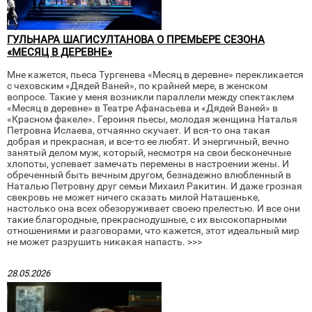
ГУЛЬНАРА ШАГИСУЛТАНОВА О ПРЕМЬЕРЕ СЕЗОНА
«МЕСЯЦ В ДЕРЕВНЕ»
Мне кажется, пьеса Тургенева «Месяц в деревне» перекликается
с чеховским «Дядей Ваней», по крайней мере, в женском
вопросе. Такие у меня возникли параллели между спектаклем
«Месяц в деревне» в Театре Афанасьева и «Дядей Ваней» в
«Красном факеле». Героиня пьесы, молодая женщина Наталья
Петровна Ислаева, отчаянно скучает. И вся-то она такая
добрая и прекрасная, и все-то ее любят. И энергичный, вечно
занятый делом муж, который, несмотря на свои бесконечные
хлопоты, успевает замечать перемены в настроении жены. И
обреченный быть вечным другом, безнадежно влюбленный в
Наталью Петровну друг семьи Михаил Ракитин. И даже грозная
свекровь не может ничего сказать милой Наташеньке,
настолько она всех обезоруживает своею прелестью. И все они
такие благородные, прекраснодушные, с их высокопарными
отношениями и разговорами, что кажется, этот идеальный мир
не может разрушить никакая напасть. >>>
28.05.2026