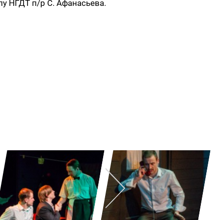
пу НГДТ п/р С. Афанасьева.