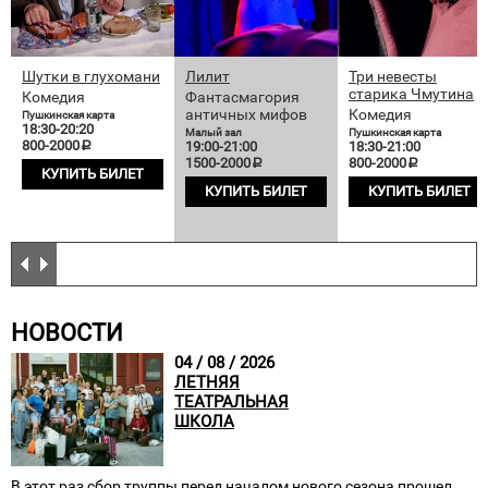
Шутки в глухомани
Лилит
Три невесты
старика Чмутина
Комедия
Фантасмагория
античных мифов
Комедия
Пушкинская карта
18:30-20:20
Малый зал
Пушкинская карта
800-2000
19:00-21:00
18:30-21:00
a
1500-2000
800-2000
a
a
КУПИТЬ БИЛЕТ
КУПИТЬ БИЛЕТ
КУПИТЬ БИЛЕТ
НОВОСТИ
04 / 08 / 2026
ЛЕТНЯЯ
ТЕАТРАЛЬНАЯ
ШКОЛА
В этот раз сбор труппы перед началом нового сезона прошел