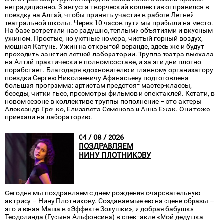
нетрадиционно. 3 августа творческий коллектив отправился в
поездку на Алтай, чтобы принять участие в работе Летней
театральной школы. Через 10 часов пути мы прибыли на место.
На базе встретили нас радушно, теплыми объятиями и вкусным
ужином. Простые, но уютные номера, чистый горный воздух,
мощная Катунь. Ужин на открытой веранде, здесь же и будут
проходить занятия летней лаборатории. Труппа театра выехала
на Алтай практически в полном составе, и за эти дни плотно
поработает. Благодаря вдохновителю и главному организатору
поездки Сергею Николаевичу Афанасьеву подготовлена
большая программа: артистам предстоят мастер-классы,
беседы, читки пьес, просмотры фильмов и спектаклей. Кстати, в
новом сезоне в коллективе труппы пополнение – это актеры
Александр Гречко, Елизавета Семенова и Анна Ежак. Они тоже
приехали на лабораторию.
04 / 08 / 2026
ПОЗДРАВЛЯЕМ
НИНУ ПЛОТНИКОВУ
Сегодня мы поздравляем с днем рождения очаровательную
актрису – Нину Плотникову. Создаваемые ею на сцене образы –
это и юная Маша в «Эффекте Золушки», и добрая бабушка
Теодолинда (Гусыня Альфонсина) в спектакле «Мой дедушка