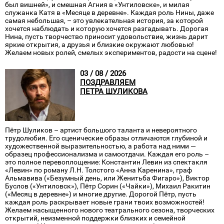
был вишней», и смешная Агния в «Унтиловске», и милая
служанка Катя в «Месяце в деревне». Каждая роль Нины, даже
самая небольшая, – это увлекательная история, за которой
хочется наблюдать и которую хочется разгадывать. Дорогая
Нина, пусть творчество приносит удовольствие, жизнь дарит
яркие открытия, а друзья и близкие окружают любовью!
Желаем новых ролей, смелых экспериментов, радости на сцене!
03 / 08 / 2026
ПОЗДРАВЛЯЕМ
ПЕТРА ШУЛИКОВА
Пётр Шуликов – артист большого таланта и невероятного
трудолюбия. Его сценические образы отличаются глубиной и
художественной выразительностью, а работа над ними —
образец профессионализма и самоотдачи. Каждая его роль –
это полное перевоплощение: Константин Левин из спектакля
«Левин» по роману Л.Н. Толстого «Анна Каренина», граф
Альмавива («Безумный день, или Женитьба Фигаро»), Виктор
Буслов («Унтиловск»), Пётр Сорин («Чайки»), Михаил Ракитин
(«Месяц в деревне») и многие другие. Дорогой Пётр, пусть
каждая роль раскрывает новые грани твоих возможностей!
Желаем насыщенного нового театрального сезона, творческих
открытий, неизменной поддержки близких и семейной