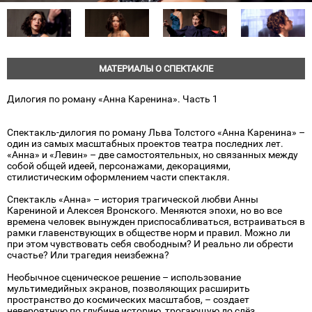
МАТЕРИАЛЫ О СПЕКТАКЛЕ
Дилогия по роману «Анна Каренина». Часть 1
Спектакль-дилогия по роману Льва Толстого «Анна Каренина» –
один из самых масштабных проектов театра последних лет.
«Анна» и «Левин» – две самостоятельных, но связанных между
собой общей идеей, персонажами, декорациями,
стилистическим оформлением части спектакля.
Спектакль «Анна» – история трагической любви Анны
Карениной и Алексея Вронского. Меняются эпохи, но во все
времена человек вынужден приспосабливаться, встраиваться в
рамки главенствующих в обществе норм и правил. Можно ли
при этом чувствовать себя свободным? И реально ли обрести
счастье? Или трагедия неизбежна?
Необычное сценическое решение – использование
мультимедийных экранов, позволяющих расширить
пространство до космических масштабов, – создает
невероятную по глубине историю, трогающую до слёз,