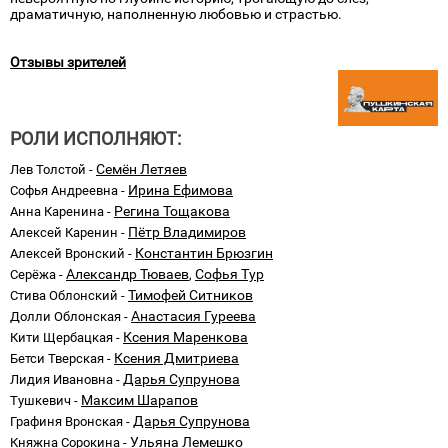
драматичную, наполненную любовью и страстью.
Отзывы зрителей
РОЛИ ИСПОЛНЯЮТ:
Семён Летяев
Лев Толстой -
Ирина Ефимова
Софья Андреевна -
Регина Тощакова
Анна Каренина -
Пётр Владимиров
Алексей Каренин -
Константин Брюзгин
Алексей Вронский -
Александр Тюваев
Софья Тур
Серёжа -
,
Тимофей Ситников
Стива Облонский -
Анастасия Гуреева
Долли Облонская -
Ксения Маренкова
Кити Щербацкая -
Ксения Дмитриева
Бетси Тверская -
Дарья Супрунова
Лидия Ивановна -
Максим Шарапов
Тушкевич -
Дарья Супрунова
Графиня Вронская -
Ульяна Лемешко
Княжна Сорокина -