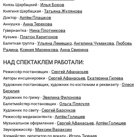
Илья Боров
Князь Щербацкий -
Татьяна Жулянова
Княгиня Щербацкая -
Артём Плашков
Доктор -
Анна Терехова
Аннушка -
Нина Плотникова
Гувернантка -
Платон Харитонов
Кузьма -
Ульяна Лемешко
Ангелина Чумакова
Любовь
Балетная группа -
,
,
Радина
Ксения Маренкова
Анна Свирина
,
,
НАД СПЕКТАКЛЕМ РАБОТАЛИ:
Сергей Афанасьев
Режиссёр-постановщик -
Сергей Афанасьев
Екатерина Гилева
Авторы инсценировки -
,
Олеся
Художник-постановщик, художник по костюмам и реквизиту -
Беселия
Эвелина Филонова
Художник по гриму -
Ольга Плясуля
Балетмейстер-постановщик -
Сергей Барсуков
Художник по свету -
Артём Голишев
Режиссёр медиаконтента -
Сергей Афанасьев
Артём Голишев
Музыкальное оформление -
,
Максим Вараксин
Звукорежиссёр -
Игорь Тюваев
Хормейстер, репетитор по вокалу -