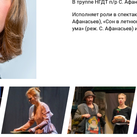
В труппе НГДТ п/р С. Афан
Исполняет роли в спектак
Афанасьев), «Сон в летнюю
ума» (реж. С. Афанасьев) и