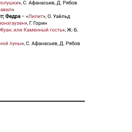
Золушки
», С. Афанасьев, Д. Рябов
равил
»
ит; Федра
– «
Лилит
», О. Уайльд
юнхгаузен
», Г. Горин
Жуан, или Каменный гость
», Ж.-Б.
яной луны
», С. Афанасьев, Д. Рябов