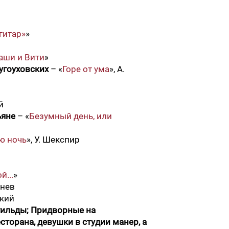
гитар»
»
аши и Вити
»
Тугоуховских
– «
Горе от ума
», А.
й
ьяне
– «
Безумный день, или
ю ночь
», У. Шекспир
...
»
енев
ский
нгильды; Придворные на
сторана, девушки в студии манер, а