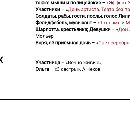
также мыши и полицейские
– «
Эффект 
Участники
– «
День артиста. Театр без п
Солдаты, рабы, гости, послы, голос Лил
Фельдфебель, музыкант
– «
Тот самый М
Шарлотта, крестьянка; Девушки
– «
Дон 
Мольер
Варя, её приёмная дочь
– «
Свет серебр
Х
Участница
– «Вечно живые»,
Ольга
– «3 сестры», А.Чехов