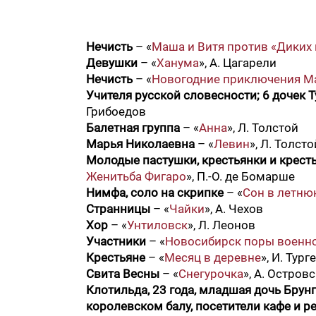
Нечисть
– «
Маша и Витя против «Диких 
Девушки
– «
Ханума
», А. Цагарели
Нечисть
– «
Новогодние приключения М
Учителя русской словесности; 6 дочек 
Грибоедов
Балетная группа
– «
Анна
», Л. Толстой
Марья Николаевна
– «
Левин
», Л. Толсто
Молодые пастушки, крестьянки и крест
Женитьба Фигаро
», П.-О. де Бомарше
Нимфа, соло на скрипке
– «
Сон в летню
Странницы
– «
Чайки
», А. Чехов
Хор
– «
Унтиловск
», Л. Леонов
Участники
– «
Новосибирск поры военной
Крестьяне
– «
Месяц в деревне
», И. Тург
Свита Весны
– «
Снегурочка
», А. Остров
Клотильда, 23 года, младшая дочь Бру
королевском балу, посетители кафе и ре