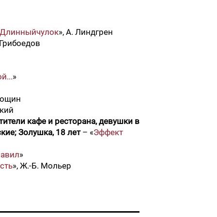
 Длинныйчулок
», А. Линдгрен
. Грибоедов
...
»
 Рощин
ский
ители кафе и ресторана, девушки в
кие; Золушка, 18 лет
– «
Эффект
равил
»
сть
», Ж.-Б. Мольер