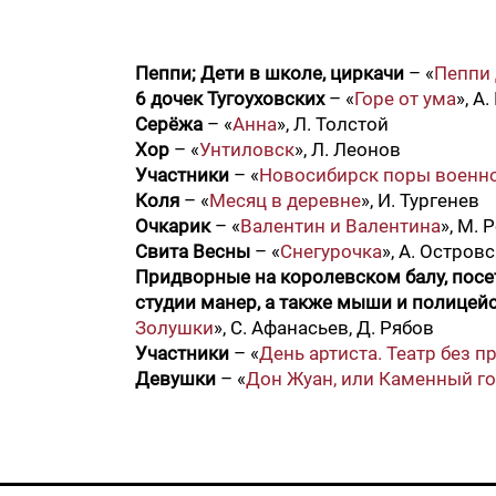
Пеппи; Дети в школе, циркачи
– «
Пеппи
6 дочек Тугоуховских
– «
Горе от ума
», А
Серёжа
– «
Анна
», Л. Толстой
Хор
– «
Унтиловск
», Л. Леонов
Участники
– «
Новосибирск поры военной
Коля
– «
Месяц в деревне
», И. Тургенев
Очкарик
– «
Валентин и Валентина
», М.
Свита Весны
– «
Снегурочка
», А. Остров
Придворные на королевском балу, посет
студии манер, а также мыши и полицейс
Золушки
», С. Афанасьев, Д. Рябов
Участники
– «
День артиста. Театр без п
Девушки
– «
Дон Жуан, или Каменный го