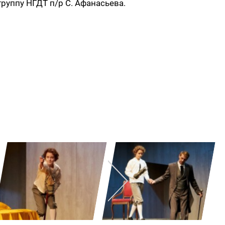
труппу НГДТ п/р С. Афанасьева.