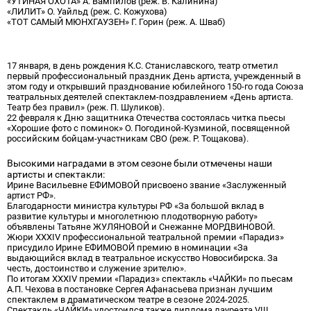
«УТИНАЯ ОХОТА» А. Вампилов (реж. В. Калинина)
«ЛИЛИТ» О. Уайльд (реж. С. Кожухова)
«ТОТ САМЫЙ МЮНХГАУЗЕН» Г. Горин (реж. А. Шваб)
Кроме репертуарных спектаклей, театром было реализовано
большое количество творческих проектов, среди них:
17 января, в день рождения К.С. Станиславского, театр отметил
первый профессиональный праздник День артиста, учрежденный в
этом году и открывший празднование юбилейного 150-го года Союза
театральных деятелей спектаклем-поздравлением «День артиста.
Театр без правил» (реж. П. Шуликов).
22 февраля к Дню защитника Отечества состоялась читка пьесы
«Хорошие фото с поминок» О. Погодиной-Кузминой, посвященной
российским бойцам-участникам СВО (реж. Р. Тощакова).
Высокими наградами в этом сезоне были отмечены наши
артисты и спектакли:
Ирине Васильевне ЕФИМОВОЙ присвоено звание «Заслуженный
артист РФ».
Благодарности министра культуры РФ «За большой вклад в
развитие культуры и многолетнюю плодотворную работу»
объявлены Татьяне ЖУЛЯНОВОЙ и Снежанне МОРДВИНОВОЙ.
Жюри XXXIV профессиональной театральной премии «Парадиз»
присудило Ирине ЕФИМОВОЙ премию в номинации «За
выдающийся вклад в театральное искусство Новосибирска. За
честь, достоинство и служение зрителю».
По итогам XXXIV премии «Парадиз» спектакль «ЧАЙКИ» по пьесам
А.П. Чехова в постановке Сергея Афанасьева признан лучшим
спектаклем в драматическом театре в сезоне 2024-2025.
Спектакль «ЧАЙКИ» удостоился также диплома лауреата VIII