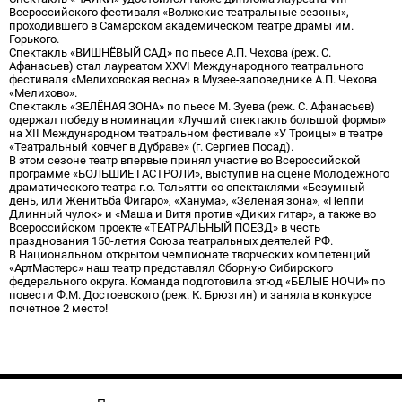
Всероссийского фестиваля «Волжские театральные сезоны»,
проходившего в Самарском академическом театре драмы им.
Горького.
Спектакль «ВИШНЁВЫЙ САД» по пьесе А.П. Чехова (реж. С.
Афанасьев) стал лауреатом XXVI Международного театрального
фестиваля «Мелиховская весна» в Музее-заповеднике А.П. Чехова
«Мелихово».
Спектакль «ЗЕЛЁНАЯ ЗОНА» по пьесе М. Зуева (реж. С. Афанасьев)
одержал победу в номинации «Лучший спектакль большой формы»
на XII Международном театральном фестивале «У Троицы» в театре
«Театральный ковчег в Дубраве» (г. Сергиев Посад).
В этом сезоне театр впервые принял участие во Всероссийской
программе «БОЛЬШИЕ ГАСТРОЛИ», выступив на сцене Молодежного
драматического театра г.о. Тольятти со спектаклями «Безумный
день, или Женитьба Фигаро», «Ханума», «Зеленая зона», «Пеппи
Длинный чулок» и «Маша и Витя против «Диких гитар», а также во
Всероссийском проекте «ТЕАТРАЛЬНЫЙ ПОЕЗД» в честь
празднования 150‑летия Союза театральных деятелей РФ.
В Национальном открытом чемпионате творческих компетенций
«АртМастерс» наш театр представлял Сборную Сибирского
федерального округа. Команда подготовила этюд «БЕЛЫЕ НОЧИ» по
повести Ф.М. Достоевского (реж. К. Брюзгин) и заняла в конкурсе
почетное 2 место!
Поздравляем всех с заслуженными наградами!