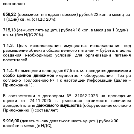
составляет:
858,22
(восемьсот пятьдесят восемь) рублей 22 коп. в месяц за
1 (один) кв. м. (с НДС 20%);
715,18 (семьсот пятнадцать) рублей 18 коп. в месяц за 1 (один)
кв. м. (без НДС 20%).
1.1.3.
Цель использования имущества: использования под
размещение объекта общественного питания – буфета, в целях
создания необходимых условий для организации питания
посетителей.
1.1.4.
В помещении площадью 67,6 кв. м. находится
движимое
и
особо ценное движимое
имущество - оборудование Театра
согласно Приложению № 1 к настоящей Информации (далее –
Приложение 1).
В соответствии с договором № 31062-2025 на проведение
оценки от 24.11.2025 г. рыночная стоимость величины
арендной платы
движимого имущества
(оборудование согласно
Приложению 1) составляет:
9 916,00
(девять тысяч девятьсот шестнадцать) рублей 00
копейки в месяц (с НДС);