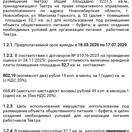
размещение театра) общей площадью 3221,5 кв.м.,
принадлежащего Театру на праве оперативного управления,
расположенного по адресу: Новосибирская область, г.
Новосибирск, ул. Максима Горького, д. 52 (далее – помещение
площадью 32,7 кв. м.) для использования под размещение
объекта общественного питания – буфета, в целях создания
необходимых условий для организации питания работников
Театра.
1.2.1.
Предполагаемый срок аренды
с 18.03.2026 по 17.07.2029
.
1.2.2.
В соответствии с договором № 31076-2025 на проведение
оценки от 24.11.2025г. рыночная стоимость величины арендной
платы помещения площадью
32,7
кв. м. составляет:
802,19
(восемьсот два) рубля 19 коп. в месяц за 1 (один) кв. м.
(с НДС 20%);
668,49 (шестьсот шестьдесят восемь) рублей 49 коп. в месяцза 1
(один) кв. м. (без НДС 20%).
1.2.3.
Цель использования имущества: использование под
размещение объекта общественного питания – буфета, в целях
создания необходимых условий для организации питания
работников Театра.
1.2.4.
В помещении площадью 32,7 кв. м. находится
движимое
и