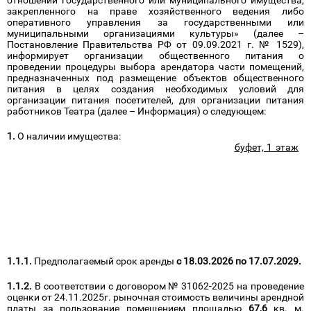
отношении государственного или муниципального имущества,
закрепленного на праве хозяйственного ведения либо
оперативного управления за государственными или
муниципальными организациями культуры» (далее –
Постановление Правительства РФ от 09.09.2021 г. № 1529),
информирует организации общественного питания о
проведении процедуры выбора арендатора части помещений,
предназначенных под размещение объектов общественного
питания в целях создания необходимых условий для
организации питания посетителей, для организации питания
работников Театра (далее – Информация) о следующем:
1.
О наличии имущества:
1.1.
Нежилое помещение площадью
67,6
кв. м. (
буфет, 1 этаж
),
расположенное на первом этаже нежилого здания (здания под
размещение театра) общей площадью 3221,5 кв. м.,
принадлежащего Театру на праве оперативного управления,
расположенного по адресу: Новосибирская область, г.
Новосибирск, ул. Максима Горького, д. 52 (далее – помещение
площадью
67,6
кв. м.) для использования под размещение
объекта общественного питания – буфета, в целях создания
необходимых условий для организации питания посетителей.
1.1.1.
Предполагаемый срок аренды
с 18.03.2026 по 17.07.2029.
1.1.2.
В соответствии с договором № 31062-2025 на проведение
оценки от 24.11.2025г. рыночная стоимость величины арендной
платы за пользование помещением площадью
67,6
кв. м.