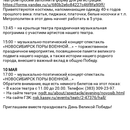
театром просим заполнить форму для регистрации:
https://forms.yandex.ru/u/680b2e6c84227c46f8fa90ff/
Приветствуются костюмы, напоминающие одежду 40-х годов
прошлого века: платья, пиджаки, платочки, белые носочки и т.п.
Метрополитен в этот день начнет работать в 5 утра.
13:45 – на крыльце театра праздничная музыкальная
программа с участием артистов нашего театра.
15:00 – музыкально-поэтический концерт-спектакль
«НОВОСИБИРСК ПОРЫ ВОЕННОЙ...» – торжественное
праздничное мероприятие, посвященное памяти великого
подвига нашего народа, а также истории нашего родного
города, внесшего важный вклад в общую Победу.
10 МАЯ
17:00 – музыкально-поэтический концерт-спектакль
«НОВОСИБИРСК ПОРЫ ВОЕННОЙ...»
Обратите внимание, еще есть немного билетов на этот показ:
– В кассе театра с 11.00 до 20.00. Телефон: (383) 309-23-97.
– На сайте театра:
ngdt.su/about/spectacle/evening/novosib.html
– На сайте ГЗК:
nsk.kassy.ru/events/teatr/2-47376/hall/
Приглашаем вместе праздновать День Великой Победы!