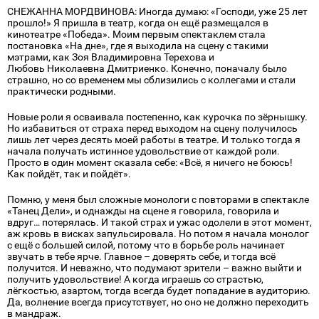
СНЕЖАННА МОРДВИНОВА: Иногда думаю: «Господи, уже 25 лет
прошло!» Я пришла в театр, когда он ещё размещался в
кинотеатре «Победа». Моим первым спектаклем стала
постановка «На дне», где я выходила на сцену с такими
мэтрами, как Зоя Владимировна Терехова и
Любовь Николаевна Дмитриенко. Конечно, поначалу было
страшно, но со временем мы сблизились с коллегами и стали
практически родными.
Новые роли я осваивала постепенно, как курочка по зёрнышку.
Но избавиться от страха перед выходом на сцену получилось
лишь лет через десять моей работы в театре. И только тогда я
начала получать истинное удовольствие от каждой роли.
Просто в один момент сказала себе: «Всё, я ничего не боюсь!
Как пойдёт, так и пойдёт».
Помню, у меня был сложные монологи с повторами в спектакле
«Танец Дели», и однажды на сцене я говорила, говорила и
вдруг… потерялась. И такой страх и ужас одолели в этот момент,
аж кровь в висках запульсировала. Но потом я начала монолог
с ещё с большей силой, потому что в борьбе роль начинает
звучать в тебе ярче. Главное – доверять себе, и тогда всё
получится. И неважно, что подумают зрители – важно выйти и
получить удовольствие! А когда играешь со страстью,
лёгкостью, азартом, тогда всегда будет попадание в аудиторию.
Да, волнение всегда присутствует, но оно не должно переходить
в мандраж.