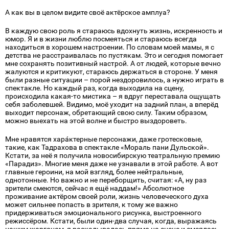
А как вы в целом видите своё актёрское амплуа?
В каждую свою роль я стараюсь вдохнуть жизнь, искренность и
юмор. Я и в жизни люблю посмеяться и стараюсь всегда
находиться в хорошем настроении. По словам моей мамы, я с
детства не расстраивалась по пустякам. Это и сегодня помогает
мне сохранять позитивный настрой. А от людей, которые вечно
жалуются и критикуют, стараюсь держаться в стороне. У меня
были разные ситуации – порой нездоровилось, а нужно играть в
спектакле. Но каждый раз, когда выходила на сцену,
происходила какая-то мистика – я вдруг переставала ощущать
себя заболевшей. Видимо, моё уходит на задний план, а вперёд
выходит персонаж, обретающий свою силу. Таким образом,
можно выехать на этой волне и быстро выздороветь.
Мне нравятся хара́ктерные персонажи, даже гротесковые,
такие, как Тадрахова в спектакле «Мораль пани Дульской».
Кстати, за неё я получила новосибирскую театральную премию
«Парадиз». Многие меня даже не узнавали в этой работе. А вот
главные героини, на мой взгляд, более нейтральные,
однотонные. Но важно и не переборщить, считая: «А, ну раз
зрители смеются, сейчас я ещё наддам!» Абсолютное
проживание актёром своей роли, жизнь человеческого духа
может сильнее попасть в зрителя, к тому же важно
придерживаться эмоционального рисунка, выстроенного
режиссёром. Кстати, были один-два случая, когда, выражаясь