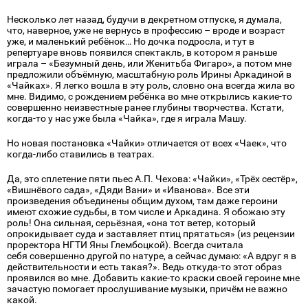
Несколько лет назад, будучи в декретном отпуске, я думала,
что, наверное, уже не вернусь в профессию – вроде и возраст
уже, и маленький ребёнок… Но дочка подросла, и тут в
репертуаре вновь появился спектакль, в котором я раньше
играла – «Безумный день, или Женитьба Фигаро», а потом мне
предложили объёмную, масштабную роль Ирины Аркадиной в
«Чайках». Я легко вошла в эту роль, словно она всегда жила во
мне. Видимо, с рождением ребёнка во мне открылись какие-то
совершенно неизвестные ранее глубины творчества. Кстати,
когда-то у нас уже была «Чайка», где я играла Машу.
Но новая постановка «Чайки» отличается от всех «Чаек», что
когда-либо ставились в театрах.
Да, это сплетение пяти пьес А.П. Чехова: «Чайки», «Трёх сестёр»,
«Вишнёвого сада», «Дяди Вани» и «Иванова». Все эти
произведения объединены общим духом, там даже героини
имеют схожие судьбы, в том числе и Аркадина. Я обожаю эту
роль! Она сильная, серьёзная, «она тот ветер, который
опрокидывает суда и заставляет птиц прятаться» (из рецензии
проректора НГТИ Яны Глембоцкой). Всегда считала
себя совершенно другой по натуре, а сейчас думаю: «А вдруг я в
действительности и есть такая?». Ведь откуда-то этот образ
проявился во мне. Добавить какие-то краски своей героине мне
зачастую помогает прослушивание музыки, причём не важно
какой.