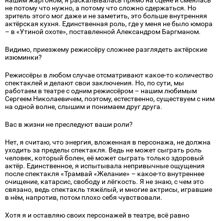
нашим жаргоном, я раскалывалась прямо на сцене и смеялась
не потому что нужно, а потому что сложно сдержаться. Но
зритель этого мог даже и не заметить, это больше внутренняя
актёрская кухня. Единственная роль, где у меня не было юмора
– в «Утиной охоте», поставленной Александром Баргманом.
Видимо, приезжему режиссёру сложнее разглядеть актёрские
изюминки?
Режиссёры в любом случае отсматривают какое-то количество
спектаклей и делают свои заключения. Но, по сути, мы
работаем в театре с одним режиссёром – нашим любимым
Сергеем Николаевичем, поэтому, естественно, существуем с ним
на одной волне, слышим и понимаем друг друга.
Вас в жизни не преследуют ваши роли?
Нет, я считаю, что энергия, вложенная в персонажа, не должна
уходить за пределы спектакля. Ведь не может сыграть роль
человек, который болен, её может сыграть только здоровый
актёр. Единственное, я испытывала непривычные ощущения
после спектакля «Трамвай «Желание» – какое-то внутреннее
очищение, катарсис, свободу и лёгкость. Я не знаю, с чем это
связано, ведь спектакль тяжёлый, и многие актрисы, игравшие
в нём, напротив, потом плохо себя чувствовали.
Хотя я и оставляю своих персонажей в театре, всё равно